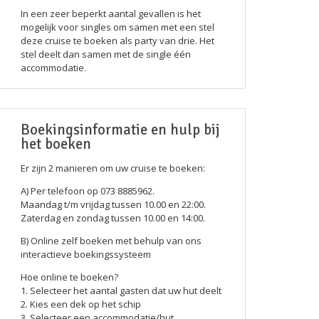
In een zeer beperkt aantal gevallen is het
mogelijk voor singles om samen met een stel
deze cruise te boeken als party van drie. Het
stel deelt dan samen met de single één
accommodatie.
Boekingsinformatie en hulp bij
het boeken
Er zijn 2 manieren om uw cruise te boeken:
A) Per telefoon op 073 8885962.
Maandag t/m vrijdag tussen 10.00 en 22:00.
Zaterdag en zondag tussen 10.00 en 14:00.
B) Online zelf boeken met behulp van ons
interactieve boekingssysteem
Hoe online te boeken?
1. Selecteer het aantal gasten dat uw hut deelt
2. Kies een dek op het schip
3. Selecteer een accommodatie/hut