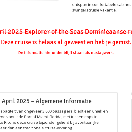
ontspan in comfortabele cabines. 
swingerscruise vakantie.
ril 2025 Explorer of the Seas Dominicaanse 
Deze cruise is helaas al geweest en heb je gemist.
De informatie hieronder blijft staan als naslagwerk.
s April 2025 – Algemene Informatie
apaciteit van ongeveer 3.600 passagiers, biedt een uniek en
nd vanuit de Port of Miami, Florida, met tussenstops in
 Rico, is deze cruise bijzonder geliefd bij avontuurlijke
eer dan een traditionele cruise-ervaring.