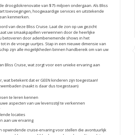
ide droogdokrenovatie van $75 miljoen ondergaan. Als Bliss
e-art toevoegingen, hoogwaardige services en uitstekende
bean kenmerken.
oord van deze Bliss Cruise. Laat de zon op uw gezicht
. Laat uw smaakpapillen verwennen door de heerlijke
at u betoveren door adembenemende shows in het
ot in de vroege uurtjes. Stap in een nieuwe dimensie van
schip zijn alle mogelijkheden binnen handbereik om van uw
 Bliss Cruise, wat zorgt voor een unieke ervaring aan
r, wat betekent dat er GEEN kinderen zijn toegestaan!
e zwembaden (naakt is daar dus toegestaan)
nsen te leren kennen
uwe aspecten van uw levensstijl te verkennen
r
ende locaties
n aan uw ervaring
n opwindende cruise-ervaring voor stellen die avontuurlijk