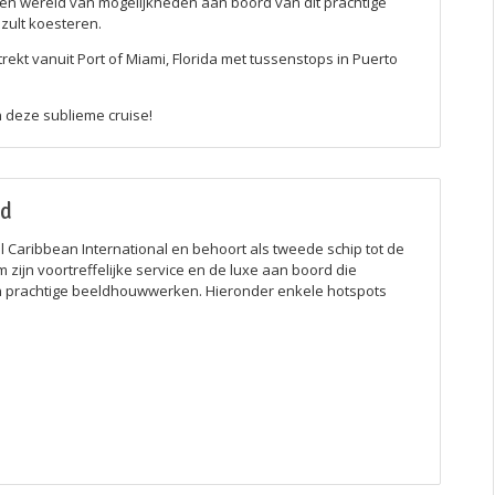
en wereld van mogelijkheden aan boord van dit prachtige
 zult koesteren.
rekt vanuit Port of Miami, Florida met tussenstops in Puerto
 deze sublieme cruise!
rd
l Caribbean International en behoort als tweede schip tot de
zijn voortreffelijke service en de luxe aan boord die
 prachtige beeldhouwwerken. Hieronder enkele hotspots