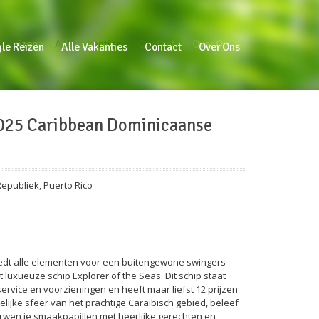
e Reizen
Alle Vakanties
Contact
Over Ons
gle Reizen
Alle Vakanties
Contact
Over Ons
 2025 Caribbean Dominicaanse
epubliek
,
Puerto Rico
edt alle elementen voor een buitengewone swingers
 luxueuze schip Explorer of the Seas. Dit schip staat
vice en voorzieningen en heeft maar liefst 12 prijzen
lijke sfeer van het prachtige Caraïbisch gebied, beleef
rwen je smaakpapillen met heerlijke gerechten en