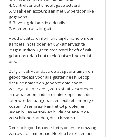
4. Controleer wat u heeft geselecteerd
5. Maak een account aan met uw persoonlijke
gegevens
6. Bevestig de boekingsdetails
7. Voer een betaling uit
Houd creditcardinformatie bij de hand om een
aanbetaling te doen en uw kamer vast te
leggen. Indien u geen creditcard heeft of wilt
gebruiken, dan kunt u telefonisch boeken bij
ons.
Zorg er ook voor dat u de paspoortnamen en
geboortedata voor alle gasten heeft. Let op
dat u de namen en geboortedata exact
vastlegt of doorgeeft, zoals staat geschreven
in uw paspoort. Indien dit niet klopt, moet dit
later worden aangepast en leidt tot onnodige
kosten. Daarnaast kan het tot problemen
leiden bij uw vertrek en bij de douane in de
verschillende landen, die u bezoekt.
Denk ook goed na over het type en de omvang
van uw accommodatie. Heeft u liever een hut