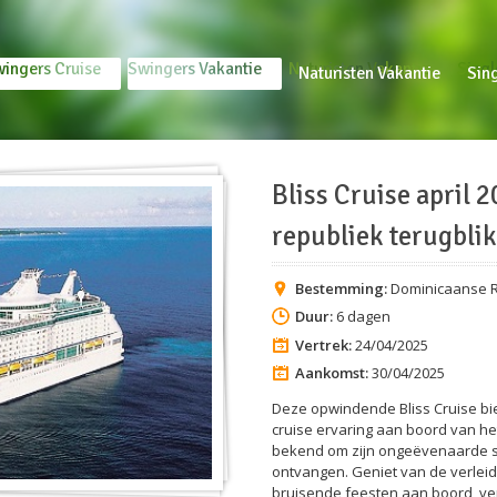
ingers Cruise
Swingers Vakantie
Naturisten Vakantie
Singl
Swingers Cruise
Swingers Vakantie
Naturisten Vakantie
Sin
Bliss Cruise april
republiek terugblik
Bestemming:
Dominicaanse R
Duur:
6 dagen
Vertrek:
24/04/2025
Aankomst:
30/04/2025
Deze opwindende Bliss Cruise bi
cruise ervaring aan boord van het
bekend om zijn ongeëvenaarde ser
ontvangen. Geniet van de verleide
bruisende feesten aan boord, ve