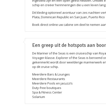
ingesteld zijn en een open geest hebben. Ontdek e
schip en creëer herinneringen die u een leven lang
Dit kleding optioneel avontuur van zes nachten vert
Plata, Dominican Republic en San Juan, Puerto Rico
Boek direct online uw cabine om deel te nemen aan
Een greep uit de hotspots aan boo
De Mariner of the Seas is een cruiseschip van Roya
Voyager-klasse. Explorer of the Seas is beroemd om 
gekenmerkt wordt door weelderige marmerwerk en
op dit cruise schip.
Meerdere Bars & Lounges
Meerdere Restaurants
Meerdere Pools en jacuzzi’s
Duty-free boutiques
Spa & Fitness Center
Solarium