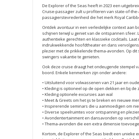
De Explorer of the Seas heeft in 2023 een uitgebre
Cruise-passagier zult u profiteren van state-of-th
passagierstevredenheid die het merk Royal Carib
Ontdek avontuur in een verleidelijke context aan b
schijnen terwijl u geniet van de ontspannen sfeer
authentieke gerechten en klassieke cocktails. La
indrukwekkende hoofdtheater en dans vervolgens t
plezier met de prikkelende thema-avonden. Op dit 
swingers vakantie te genieten.
Ook deze cruise draagt het ondeugende stempel van
boord. Enkele kenmerken zijn onder andere:
• Uitsluitend voor volwassenen van 21 jaar en oude
• Kleding is optioneel op de open dekken en bij d
• Kleding optionele excursies aan wal
• Meet & Greets om het ijs te breken en nieuwe me
• Inspirerende seminars die u aanmoedigen om nie
• Diverse speelruimtes voor ontspanning en plezie
• Avondentertainment en dansavonden op verschill
• Thema-avonden die een extra dimensie toevoege
Kortom, de Explorer of the Seas biedt een unieke e