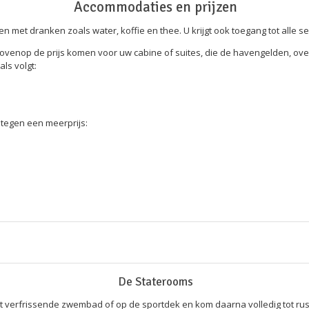
Accommodaties en prijzen
jden met dranken zoals water, koffie en thee. U krijgt ook toegang tot all
bovenop de prijs komen voor uw cabine of suites, die de havengelden, ov
ls volgt:
tegen een meerprijs:
De Staterooms
 verfrissende zwembad of op de sportdek en kom daarna volledig tot rust