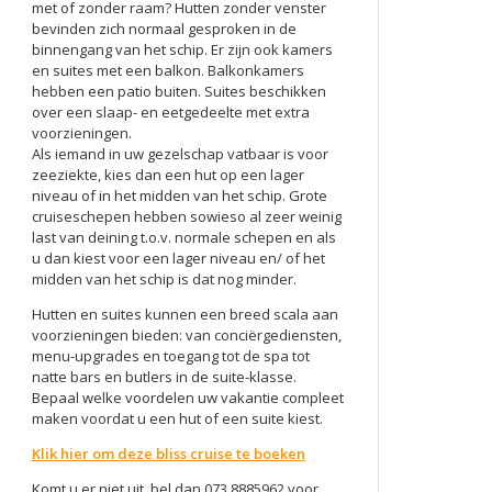
met of zonder raam? Hutten zonder venster
bevinden zich normaal gesproken in de
binnengang van het schip. Er zijn ook kamers
en suites met een balkon. Balkonkamers
hebben een patio buiten. Suites beschikken
over een slaap- en eetgedeelte met extra
voorzieningen.
Als iemand in uw gezelschap vatbaar is voor
zeeziekte, kies dan een hut op een lager
niveau of in het midden van het schip. Grote
cruiseschepen hebben sowieso al zeer weinig
last van deining t.o.v. normale schepen en als
u dan kiest voor een lager niveau en/ of het
midden van het schip is dat nog minder.
Hutten en suites kunnen een breed scala aan
voorzieningen bieden: van conciërgediensten,
menu-upgrades en toegang tot de spa tot
natte bars en butlers in de suite-klasse.
Bepaal welke voordelen uw vakantie compleet
maken voordat u een hut of een suite kiest.
Klik hier om deze bliss cruise te boeken
Komt u er niet uit, bel dan
073 8885962
voor