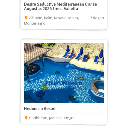
Desire Seductive Mediterranean Cruise
Augustus 2026 Triest Valletta
Albanië
,
Italië
,
Kroatië
,
Malta
,
7 dagen
Montenegro
Hedonism Resort
Caribbean
,
Jamaica
,
Negril