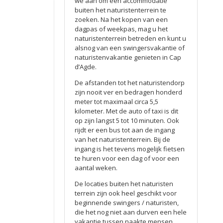
we aan om een accommodatie
buiten het naturistenterrein te
zoeken. Na het kopen van een
dagpas of weekpas, mag u het
naturistenterrein betreden en kunt u
alsnog van een swingersvakantie of
naturistenvakantie genieten in Cap
d’Agde.
De afstanden tot het naturistendorp
zijn nooit ver en bedragen honderd
meter tot maximaal circa 5,5
kilometer. Met de auto of taxi is dit
op zijn langst 5 tot 10 minuten. Ook
rijdt er een bus tot aan de ingang
van het naturistenterrein. Bij de
ingang is het tevens mogelijk fietsen
te huren voor een dag of voor een
aantal weken.
De locaties buiten het naturisten
terrein zijn ook heel geschikt voor
beginnende swingers / naturisten,
die het nog niet aan durven een hele
vakantie tussen naakte mensen