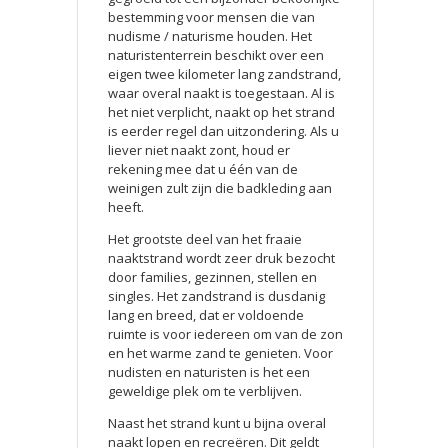
bestemming voor mensen die van
nudisme / naturisme houden. Het
naturistenterrein beschikt over een
eigen twee kilometer lang zandstrand,
waar overal naakt is toegestaan. Al is
het niet verplicht, naakt op het strand
is eerder regel dan uitzondering. Als u
liever niet naakt zont, houd er
rekening mee dat u één van de
weinigen zult zijn die badkleding aan
heeft.
Het grootste deel van het fraaie
naaktstrand wordt zeer druk bezocht
door families, gezinnen, stellen en
singles. Het zandstrand is dusdanig
lang en breed, dat er voldoende
ruimte is voor iedereen om van de zon
en het warme zand te genieten. Voor
nudisten en naturisten is het een
geweldige plek om te verblijven.
Naast het strand kunt u bijna overal
naakt lopen en recreëren. Dit geldt