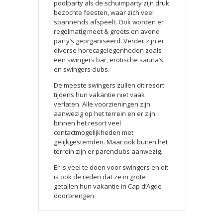
poolparty als de schuimparty zijn druk
bezochte feesten, waar zich veel
spannends afspeelt. Ook worden er
regelmatig meet & greets en avond
party’s georganiseerd. Verder zijn er
diverse horecagelegenheden zoals
een swingers bar, erotische sauna’s
en swingers clubs.
De meeste swingers zullen dit resort
tijdens hun vakantie niet vaak
verlaten. Alle voorzieningen zijn
aanwezig op het terrein en er zijn
binnen het resort veel
contactmogelijkheden met
gelijkgestemden. Maar ook buiten het
terrein zijn er parenclubs aanwezig.
Er is veel te doen voor swingers en dit
is ook de reden dat ze in grote
getallen hun vakantie in Cap d’Agde
doorbrengen.