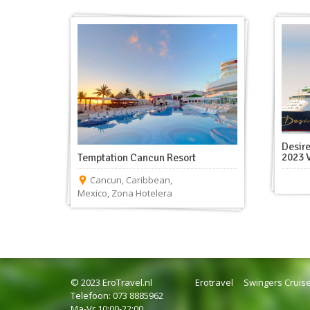
Desir
2023 V
Temptation Cancun Resort
Cancun
,
Caribbean
,
Mexico
,
Zona Hotelera
© 2023 EroTravel.nl
Erotravel
Swingers Cruis
Telefoon: 073 8885962
Ma-Vr 10:00-22:00