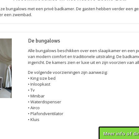
ueuze bungalows met een privé badkamer. De gasten hebben verder een ge
over een zwembad.
De bungalows
Alle bungalows beschikken over een slaapkamer en een pr
van modern comfort en traditionele uitstraling. De badkamer
ingericht. De kamers zien er luxe uit en zijn voorzien van 
De volgende voorzieningen zijn aanwezig:
• King size bed
• Inloopkast
• Tv
• Minibar
• Waterdispenser
• Airco
• Plafondventilator
• Kluis
Meer info of di