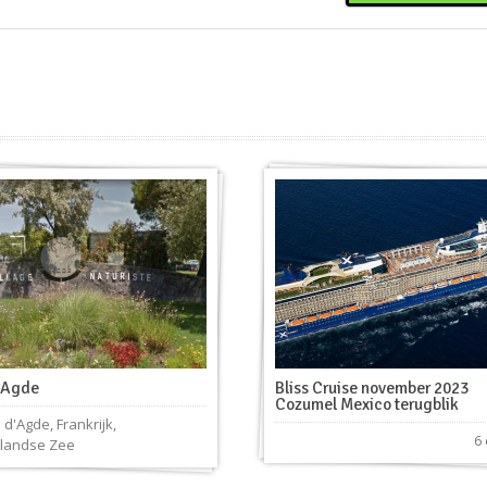
’Agde
Bliss Cruise november 2023
Cozumel Mexico terugblik
 d'Agde
,
Frankrijk
,
6
landse Zee