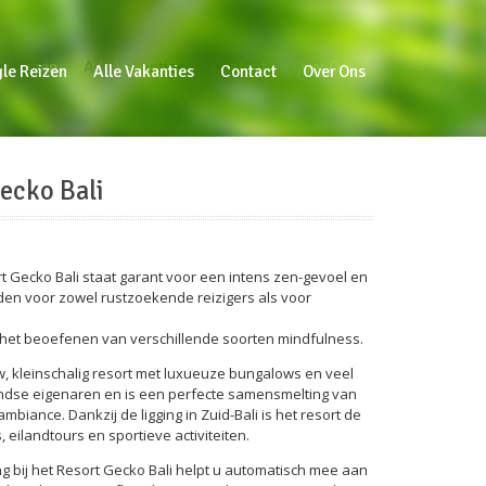
e Reizen
Alle Vakanties
Contact
Over Ons
gle Reizen
Alle Vakanties
Contact
Over Ons
ecko Bali
ort Gecko Bali staat garant voor een intens zen-gevoel en
den voor zowel rustzoekende reizigers als voor
 het beoefenen van verschillende soorten mindfulness.
w, kleinschalig resort met luxueuze bungalows en veel
andse eigenaren en is een perfecte samensmelting van
biance. Dankzij de ligging in Zuid-Bali is het resort de
, eilandtours en sportieve activiteiten.
ng bij het Resort Gecko Bali helpt u automatisch mee aan