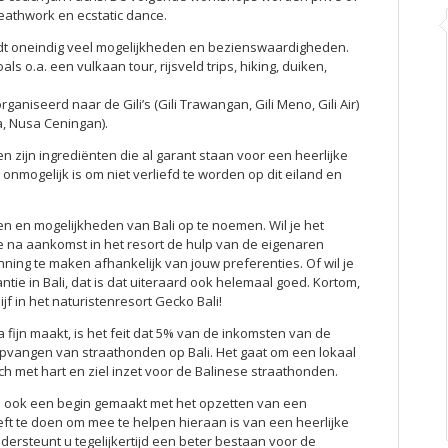
eathwork en ecstatic dance.
iedt oneindig veel mogelijkheden en bezienswaardigheden.
s o.a. een vulkaan tour, rijsveld trips, hiking, duiken,
niseerd naar de Gili’s (Gili Trawangan, Gili Meno, Gili Air)
, Nusa Ceningan).
n zijn ingrediënten die al garant staan voor een heerlijke
onmogelijk is om niet verliefd te worden op dit eiland en
n en mogelijkheden van Bali op te noemen. Wil je het
te na aankomst in het resort de hulp van de eigenaren
ning te maken afhankelijk van jouw preferenties. Of wil je
tie in Bali, dat is dat uiteraard ook helemaal goed. Kortom,
 in het naturistenresort Gecko Bali!
tra fijn maakt, is het feit dat 5% van de inkomsten van de
pvangen van straathonden op Bali. Het gaat om een lokaal
h met hart en ziel inzet voor de Balinese straathonden.
s ook een begin gemaakt met het opzetten van een
oeft te doen om mee te helpen hieraan is van een heerlijke
ndersteunt u tegelijkertijd een beter bestaan voor de