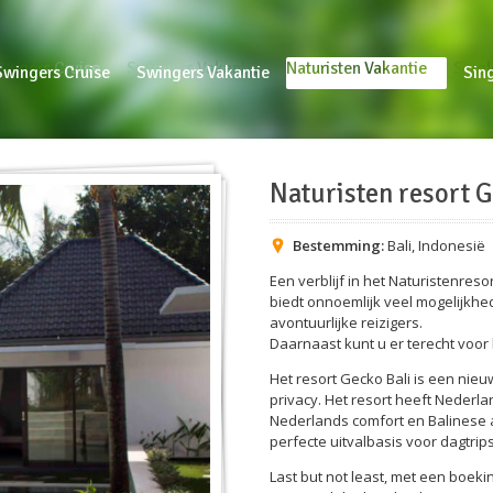
ingers Cruise
Swingers Vakantie
Naturisten Vakantie
Singl
Swingers Cruise
Swingers Vakantie
Naturisten Vakantie
Sin
Naturisten resort G
Bestemming:
Bali
,
Indonesië
Een verblijf in het Naturistenres
biedt onnoemlijk veel mogelijkhe
avontuurlijke reizigers.
Daarnaast kunt u er terecht voor
Het resort Gecko Bali is een nieu
privacy. Het resort heeft Nederl
Nederlands comfort en Balinese am
perfecte uitvalbasis voor dagtrips
Last but not least, met een boeki