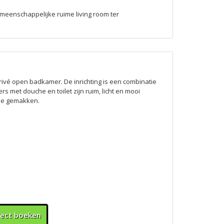
meenschappelijke ruime living room ter
ivé open badkamer. De inrichting is een combinatie
s met douche en toilet zijn ruim, licht en mooi
alle gemakken.
rect boeken