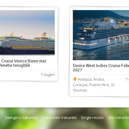
e Cruise Venice Rome mei
enetie terugblik
Desire West Indies Cruise Feb
2027
7 dagen
Antiqua
,
Aruba
,
7
Curaçao
,
Puerto Rico
,
St.
Thomas
e
Swingers Vakantie
Naturisten Vakantie
Single reizen
Alle vakanti