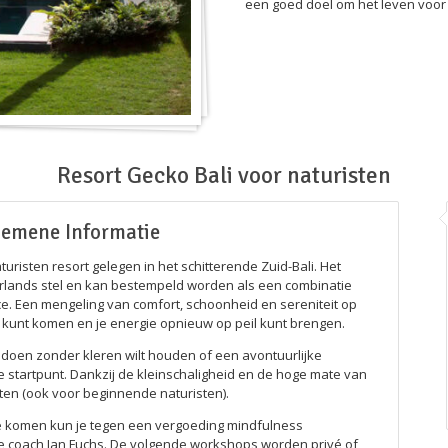
een goed doel om het leven voor
Resort Gecko Bali voor naturisten
gemene Informatie
turisten resort gelegen in het schitterende Zuid-Bali. Het
rlands stel en kan bestempeld worden als een combinatie
e. Een mengeling van comfort, schoonheid en sereniteit op
ust kunt komen en je energie opnieuw op peil kunt brengen.
etsdoen zonder kleren wilt houden of een avontuurlijke
te startpunt. Dankzij de kleinschaligheid en de hoge mate van
isten (ook voor beginnende naturisten).
 te komen kun je tegen een vergoeding mindfulness
e coach Jan Fuchs. De volgende workshops worden privé of