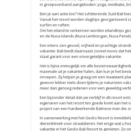
in groepsverband aangeboden: yoga, meditatie, br
Ben je aan actie toe? Het schitterende Zuid-Bali b
Vanuit het resort worden dagtrips georganiseerd zoal
surfen en raften.
Om het eiland te verkennen worden eilandtrips georga
en de Nusa Islands (Nusa Lembongan, Nusa Penida
Een intens zen-gevoel, vrijheid en prachtige strande
vakantie. Bali biedt daarnaast zoveel moois dat het 
staat garant voor een onvergetelijke vakantie.
Het is bijna onmogelijk om alle bezienswaardighede
maximale uit je vakantie halen, dan kun je het bes
inroepen. Zij helpen je graag om een maatwerk plan
gewoon lekker niets doen tijdens je naturisten vakan
meer dan genoeg redenen voor een geweldig verblijf
Een bijzonder detail dat uw verblijf in dit resort ex
eigenaren van het resort ten goede komt aan het o
project van een hardwerkende Balinese man die zic
In samenwerking met het Gecko Resort is inmiddel
dierenkliniek voor straatdieren. Het enige wat u h
vakantie in het Gecko Bali Resort te genieten. Zo o